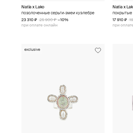
Natia x Lako
Natia x La
позолоченные серьги-змеи куэлебре
покрытые 
23 310 ₽
25 900 ₽
−10%
17 910 ₽
1
при оплате онлайн
при оплат
exclusive