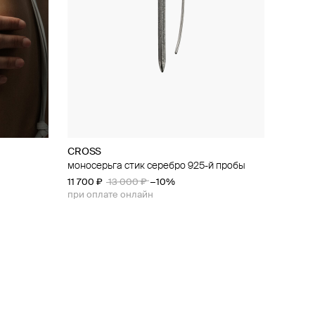
CROSS
моносерьга стик серебро 925-й пробы
11 700 ₽
13 000 ₽
−10%
при оплате онлайн