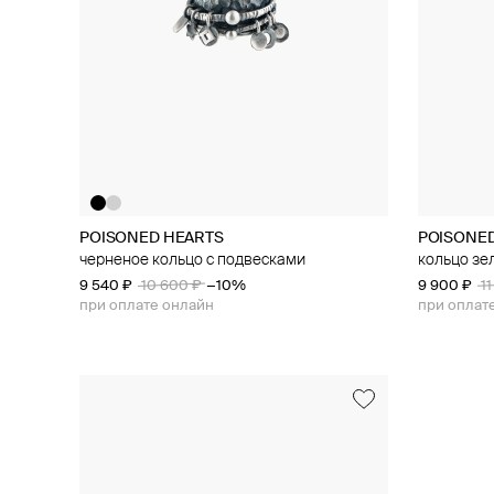
POISONED HEARTS
POISONE
черненое кольцо с подвесками
кольцо зе
9 540 ₽
10 600 ₽
−10%
9 900 ₽
1
при оплате онлайн
при оплат