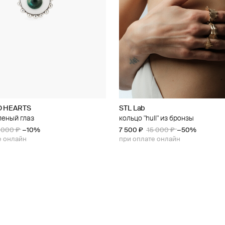
D HEARTS
STL Lab
леный глаз
кольцо "hull" из бронзы
1 000 ₽
−10%
7 500 ₽
15 000 ₽
−50%
е онлайн
при оплате онлайн