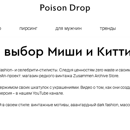
о
пирсинг
для мужчин
тренды
выбор Миши и Китт
 fashion- и селебрити-стилисты. Следуя ценностям zero waste и свои
ейл-проект: магазин редкого винтажа Zusammen Archive Store.
держимом своих шкатулок с украшениями. Видео о том, как они созд
ерсия – в нашем YouTube канале.
в своем стиле: винтажные мотивы, авангардный dark fashion, мас