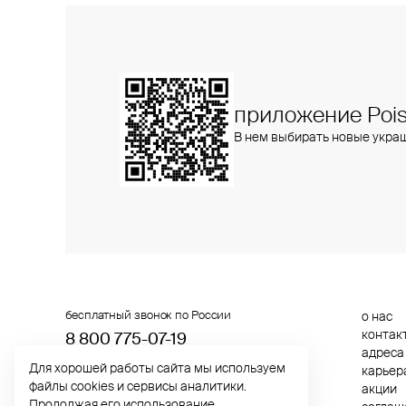
приложение Pois
В нем выбирать новые укра
бесплатный звонок по России
о нас
контак
8 800 775⁠-07⁠-19
адреса
Для хорошей работы сайта мы используем
карьер
© 2013-2026 ООО «Пойзон Дроп».
файлы cookies и сервисы аналитики.
акции
все права защищены.
Продолжая его использование,