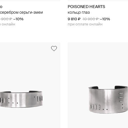
ko
POISONED HEARTS
серебром серьги-змеи
кольцо глаз
9 900 ₽
−10%
9 810 ₽
10 900 ₽
−10%
е онлайн
при оплате онлайн