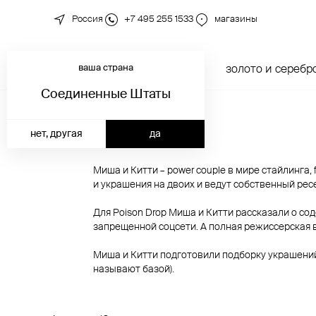
Россия
+7 495 255 1533
магазины
ваша страна
новинки
каталог
золото и серебр
Соединенные Штаты
нет, другая
да
Миша и Китти – power couple в мире стайлинга,
и украшения на двоих и ведут собственный рес
Для Poison Drop Миша и Китти рассказали о со
запрещенной соцсети. А полная режиссерская в
Миша и Китти подготовили подборку украшений 
называют базой).