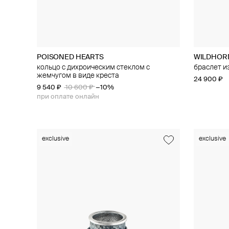
POISONED HEARTS
WILDHOR
кольцо с дихроическим стеклом с
браслет и
жемчугом в виде креста
24 900 ₽
9 540 ₽
10 600 ₽
−10%
при оплате онлайн
exclusive
exclusive