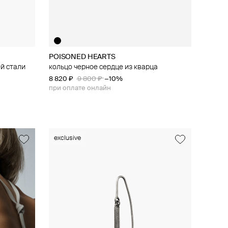
POISONED HEARTS
й стали
кольцо черное сердце из кварца
8 820 ₽
9 800 ₽
−10%
при оплате онлайн
exclusive