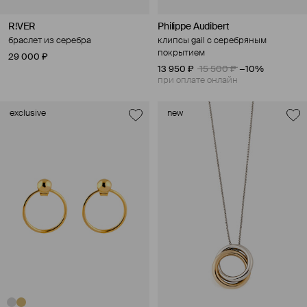
R!VER
Philippe Audibert
браслет из серебра
клипсы gail с серебряным
покрытием
29 000 ₽
13 950 ₽
15 500 ₽
−10%
при оплате онлайн
exclusive
new