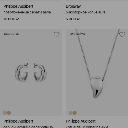
Philippe Audibert
Brosway
позолоченные серьги asha
биколорное колье aura
16 800 ₽
5 900 ₽
exclusive
exclusive
Philippe Audibert
Philippe Audibert
серьги leoville с серебряным
колье gail с серебряным