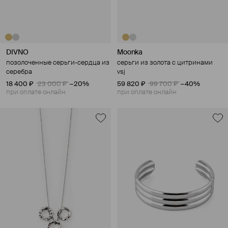
DIVNO
Moonka
позолоченные серьги-сердца из
серьги из золота с цитринами
серебра
vsj
18 400 ₽
23 000 ₽
−20%
59 820 ₽
99 700 ₽
−40%
при оплате онлайн
при оплате онлайн