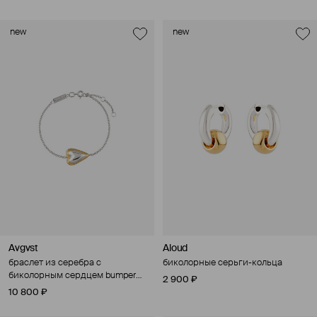
new
new
Avgvst
Aloud
браслет из серебра с
биколорные серьги-кольца
биколорным сердцем bumper
2 900 ₽
heart
10 800 ₽