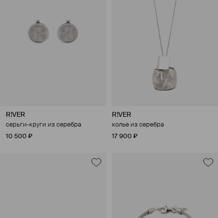
R!VER
R!VER
серьги-круги из серебра
колье из серебра
10 500 ₽
17 900 ₽