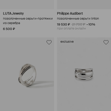
LUTA Jewelry
Philippe Audibert
позолоченные серьги-протяжки
позолоченные серьги linton
из серебра
19 530 ₽
21 700 ₽
−10%
при оплате онлайн
6 500 ₽
exclusive