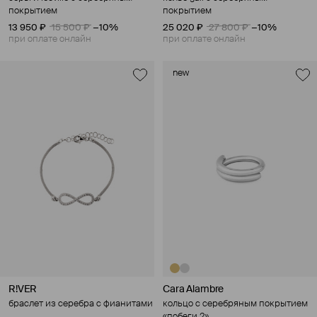
покрытием
покрытием
13 950 ₽
15 500 ₽
−10%
25 020 ₽
27 800 ₽
−10%
при оплате онлайн
при оплате онлайн
new
R!VER
Cara Alambre
браслет из серебра с фианитами
кольцо с серебряным покрытием
«побеги 2»