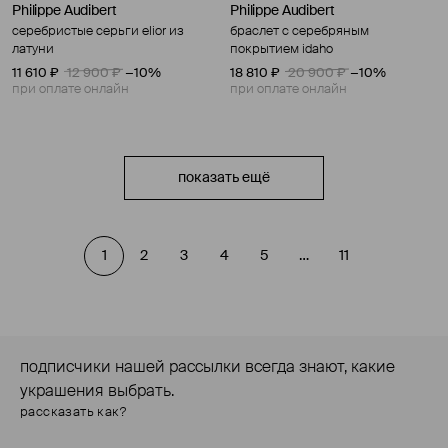
Philippe Audibert
Philippe Audibert
серебристые серьги elior из
браслет с серебряным
латуни
покрытием idaho
11 610 ₽
12 900 ₽
−10%
18 810 ₽
20 900 ₽
−10%
при оплате онлайн
при оплате онлайн
показать ещё
1
2
3
4
5
…
11
подписчики нашей рассылки всегда знают, какие
украшения выбрать.
рассказать как?