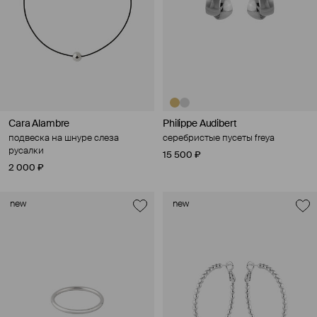
Cara Alambre
Philippe Audibert
подвеска на шнуре слеза
серебристые пусеты freya
русалки
15 500 ₽
2 000 ₽
new
new