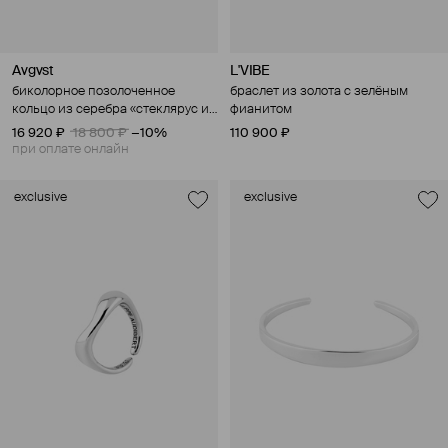
Avgvst
L'VIBE
биколорное позолоченное
браслет из золота с зелёным
кольцо из серебра «стеклярус и
фианитом
бисер»
16 920 ₽
18 800 ₽
−10%
110 900 ₽
при оплате онлайн
exclusive
exclusive