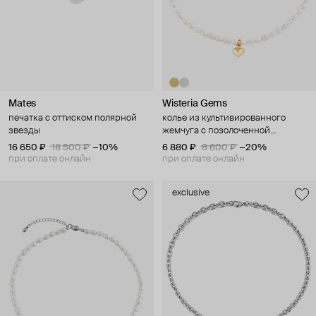
Mates
Wisteria Gems
печатка с оттиском полярной
колье из культивированного
звезды
жемчуга с позолоченной
подвеской-сердцем
16 650 ₽
18 500 ₽
−10%
6 880 ₽
8 600 ₽
−20%
при оплате онлайн
при оплате онлайн
exclusive