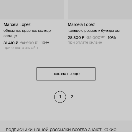
Marcela Lopez
Marcela Lopez
объемное красное кольцо-
кольцо с розовым бульдогом
сердце
28 800 ₽
32 000 ₽
−10%
при оплате онлайн
31 410 ₽
34 900 ₽
−10%
при оплате онлайн
показать ещё
1
2
подписчики нашей рассылки всегда знают, какие