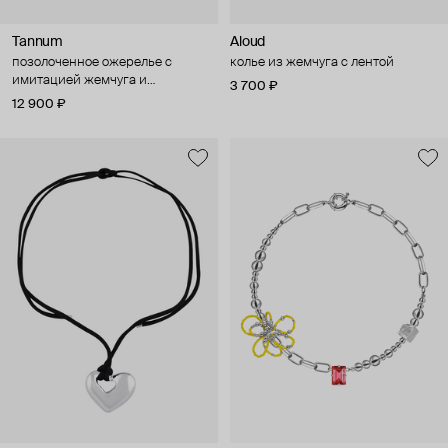
Tannum
Aloud
позолоченное ожерелье с
колье из жемчуга с лентой
имитацией жемчуга и
3 700 ₽
квадратными вставками
12 900 ₽