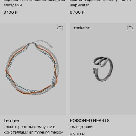
звездами
шариками
3 100 ₽
6 700 ₽
exclusive
Leo Lee
POISONED HEARTS
колье с речным жемчугом и
кольцо ключ
кристаллами shimmering melody
9 200 ₽