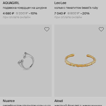
AQUAGIRL
Leo Lee
подвеска «сердце» на шнурке
колье с гематитом beast’s ruby
4 680 ₽
5 200 ₽
−10%
7 040 ₽
8 800 ₽
−20%
при оплате онлайн
при оплате онлайн
Nuance
Aloud
серебристое открытое кольцо со
жесткий браслет с жемчужными