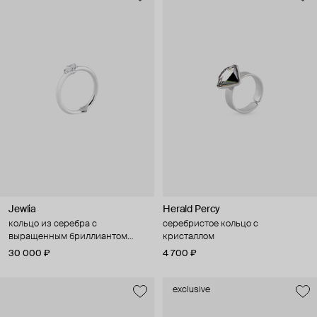
Jewlia
Herald Percy
кольцо из серебра с
серебристое кольцо с
выращенным бриллиантом
кристаллом
«зерцало»
30 000 ₽
4 700 ₽
exclusive