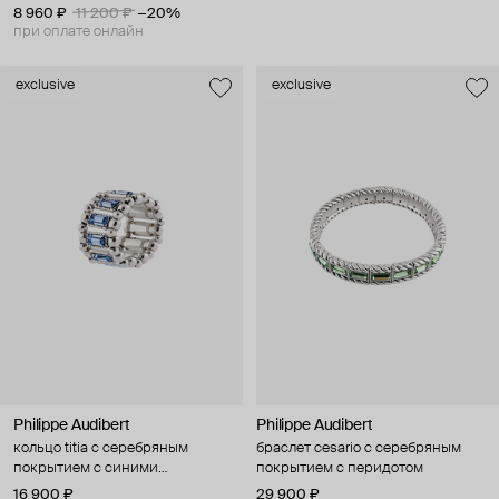
8 960 ₽
11 200 ₽
−20%
при оплате онлайн
exclusive
exclusive
Philippe Audibert
Philippe Audibert
кольцо titia с серебряным
браслет cesario с серебряным
покрытием с синими
покрытием с перидотом
кристаллами
16 900 ₽
29 900 ₽