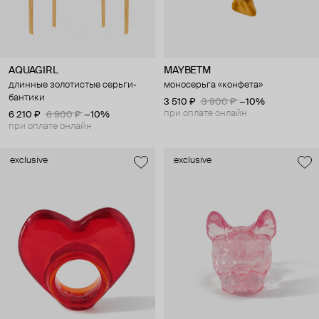
AQUAGIRL
MAYBETM
длинные золотистые серьги-
моносерьга «конфета»
бантики
3 510 ₽
3 900 ₽
−10%
при оплате онлайн
6 210 ₽
6 900 ₽
−10%
при оплате онлайн
exclusive
exclusive