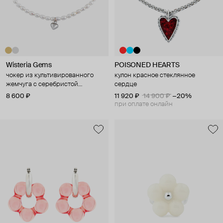
Wisteria Gems
POISONED HEARTS
чокер из культивированного
кулон красное стеклянное
жемчуга с серебристой
сердце
подвеской-сердцем
8 600 ₽
11 920 ₽
14 900 ₽
−20%
при оплате онлайн