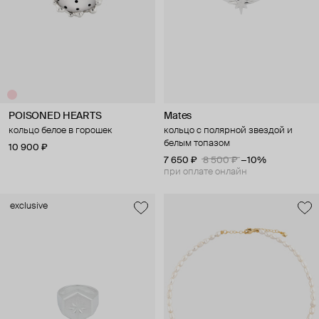
POISONED HEARTS
Mates
кольцо белое в горошек
кольцо с полярной звездой и
белым топазом
10 900 ₽
7 650 ₽
8 500 ₽
−10%
при оплате онлайн
exclusive