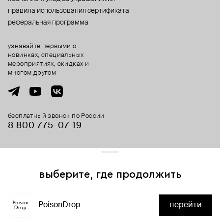
правила использования сертификата
реферальная программа
узнавайте первыми о
новинках, специальных
мероприятиях, скидках и
многом другом
бесплатный звонок по России
8 800 775⁠-07⁠-19
© 2013-2026 ООО «Пойзон Дроп».
все права защищены.
выберите, где продолжить
Для хорошей работы сайта мы используем файлы cookies
и сервисы аналитики. Продолжая его использование,
PoisonDrop
перейти
вы соглашаетесь с нашим
положением об обработке
нет в наличии