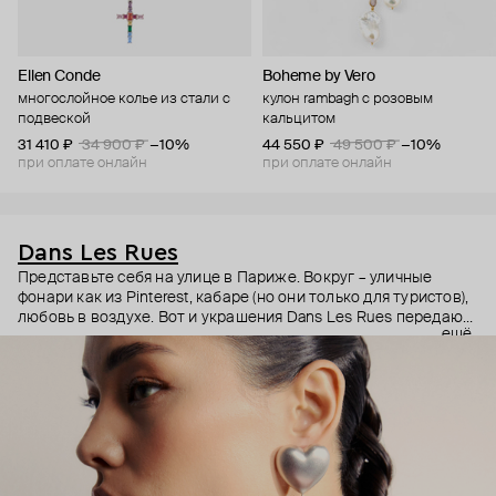
Ellen Conde
Boheme by Vero
многослойное колье из стали с
кулон rambagh с розовым
подвеской
кальцитом
31 410 ₽
34 900 ₽
−10%
44 550 ₽
49 500 ₽
−10%
при оплате онлайн
при оплате онлайн
Dans Les Rues
Представьте себя на улице в Париже. Вокруг – уличные
фонари как из Pinterest, кабаре (но они только для туристов),
любовь в воздухе. Вот и украшения Dans Les Rues передают
ещё
романтичное настроение парижских улочек и бульваров.
Дизайнеры бренда Джорджио Чикконе и Мартини Манчини
запечатлели свои воспоминания о городе любви в нежных,
но акцентных украшениях с камнями и кристаллами.
Яркие, как Монмартр. Сверкающие, как огни на Эйфелевой
башне. Полные любви, как парижане при виде свежего
багета.