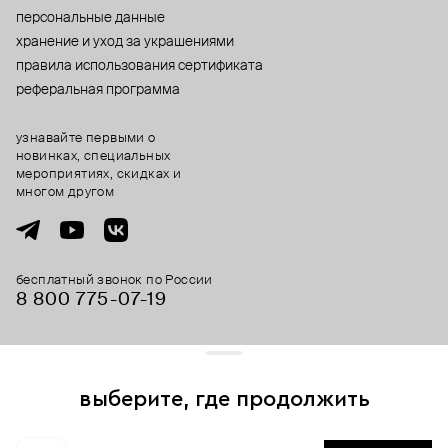
персональные данные
хранение и уход за украшениями
правила использования сертификата
реферальная программа
узнавайте первыми о
новинках, специальных
мероприятиях, скидках и
многом другом
бесплатный звонок по России
8 800 775⁠-07⁠-19
© 2013-2026 ООО «Пойзон Дроп».
все права защищены.
выберите, где продолжить
Для хорошей работы сайта мы используем файлы cookies