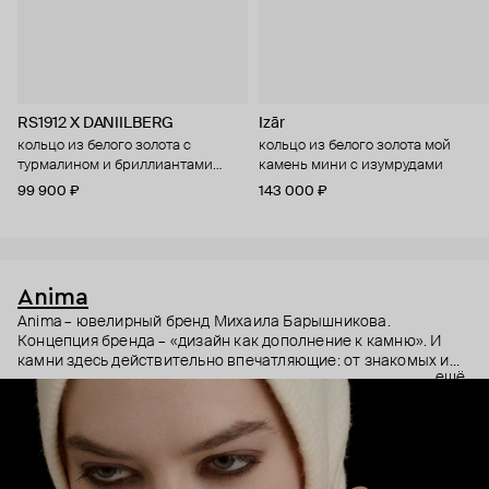
RS1912 X DANIILBERG
Izār
кольцо из белого золота с
кольцо из белого золота мой
турмалином и бриллиантами
камень мини с изумрудами
nightshade
99 900 ₽
143 000 ₽
Anima
Anima – ювелирный бренд Михаила Барышникова.
Концепция бренда – «дизайн как дополнение к камню». И
камни здесь действительно впечатляющие: от знакомых и
ещё
привычных до редких, таких, которые можно увидеть только
в геологических музеях, отыскать – отправившись в
специальную экспедицию. Особенно магически выглядят
украшения Anima с прозрачными камнями – будто вспышки
света левитируют на руках или у ключиц.