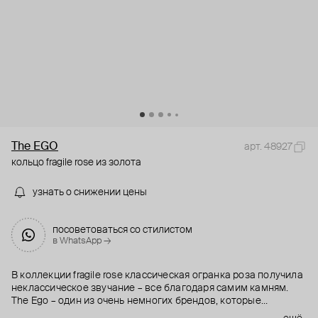
The EGO
арт. 48927
кольцо fragile rose из золота
узнать о снижении цены
посоветоваться со стилистом
в WhatsApp →
В коллекции fragile rose классическая огранка роза получила
неклассическое звучание – все благодаря самим камням.
The Ego – один из очень немногих брендов, которые
работают с бриллиантами соль и перец. Внутри каждого из