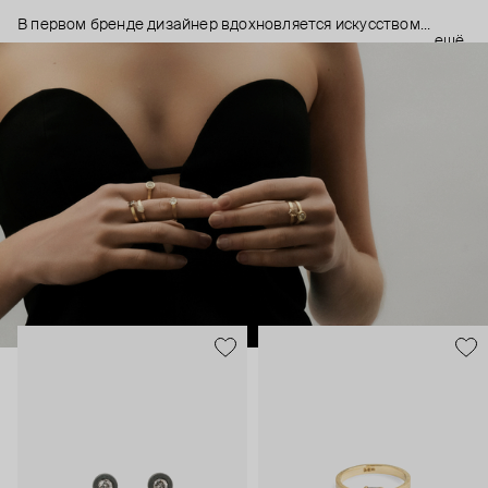
В первом бренде дизайнер вдохновляется искусством
ещё
кинцуги – японской техникой реставрации поврежденных
предметов с помощью золота, намеренно подчеркивающая
трещины и другие изъяны. Второй бренд продолжает те же
традиции: золото и серебро здесь с шероховатой фактурой,
а бриллианты не идеальные прозрачные, а «соль-перец» с
естественными включениями. Украшения The Ego
символизируют отказ от вечной погони за идеалом. Каждое
украшение создано вручную.