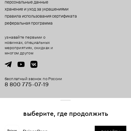
персональные данные
хранение и уход за украшениями
правила использования сертификата
реферальная программа
узнавайте первыми о
новинках, специальных
мероприятиях, скидках и
многом другом
бесплатный звонок по России
8 800 775⁠-07⁠-19
© 2013-2026 ООО «Пойзон Дроп».
все права защищены.
выберите, где продолжить
Для хорошей работы сайта мы используем файлы cookies
и сервисы аналитики. Продолжая его использование,