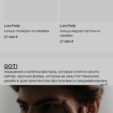
Loro Fede
Loro Fede
кольцо посейдон из серебра
кольцо медуза горгона из
серебра
27 490 ₽
27 490 ₽
GOTI
Украшения с налетом винтажа, которые хочется носить
сейчас; крупные формы, которые не кажутся тяжелыми;
дизайн в духе архитектуры брутализма со средневековыми
ещё
символами – эстетика итальянского бренда GOTI строится
на красивых парадоксах. Парадоксах, которые не
замечаешь, потому что элементы каждого украшения
складываются максимально гармонично.