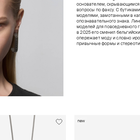
основателем, скрывающимся 
вопросы по факсу. С бутиками
моделями, замотанными в ка
опознавательного знака. Лини
моделей для повседневного г
в 2025 его сменил бельгийск
опережает моду и словно ир
привычные формы и стереоти
new
new