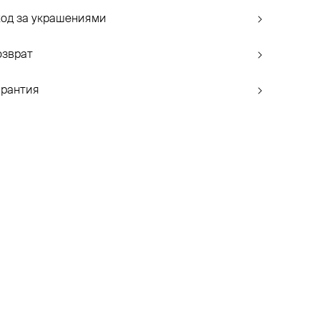
ход за украшениями
озврат
арантия