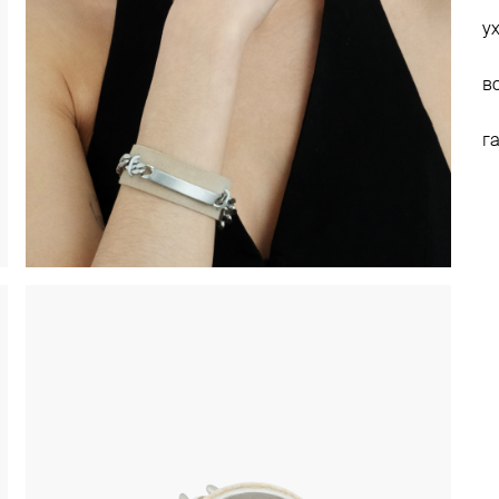
у
в
г