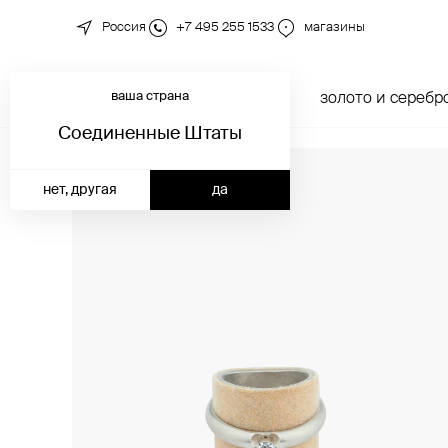
Россия
+7 495 255 1533
магазины
ваша страна
новинки
каталог
золото и серебр
Соединенные Штаты
нет, другая
да