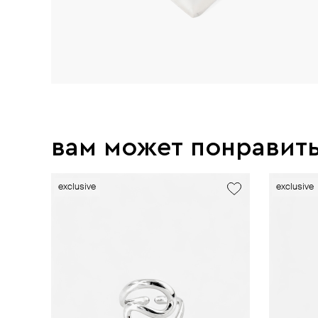
вам может понравит
exclusive
new
exclusive
exclusive
exclusive
exclusive
exclusive
exclusive