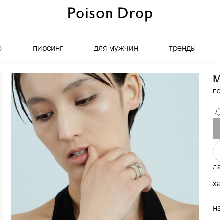
о
пирсинг
для мужчин
тренды
M
п
ла
х
н