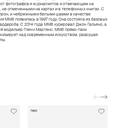
от фотографов и журналистов и отвечающим на
, не отмеченными на картах и в телефонных книгах. С
прон, и небрежными белыми швами в качестве
я MM6 появилась в 1997 году. Она состояла из базовых
ардероба. С 2014 года ММ6 курировал Джон Гальяно, а
ий модельер Гленн Мартенс. MM6 прямо-таки
онизирует над современным искусством, разрушая
пы.
new