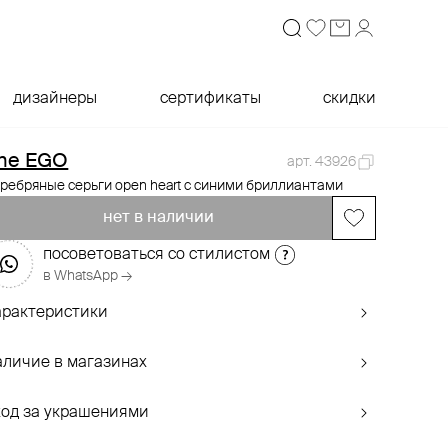
дизайнеры
сертификаты
скидки
he EGO
арт. 43926
ребряные серьги open heart с синими бриллиантами
нет в наличии
посоветоваться со стилистом
в WhatsApp →
арактеристики
аличие в магазинах
ход за украшениями