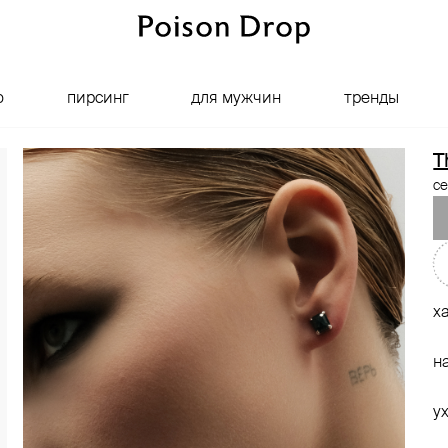
о
пирсинг
для мужчин
тренды
T
се
х
н
у