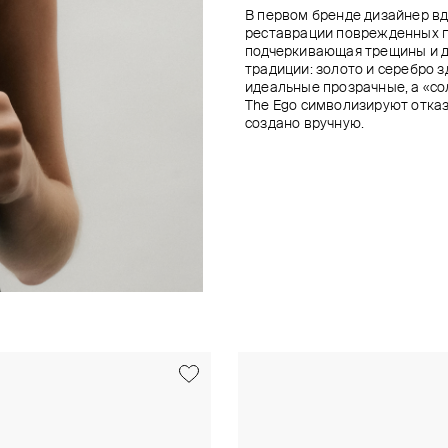
В первом бренде дизайнер вд
реставрации поврежденных п
подчеркивающая трещины и д
традиции: золото и серебро 
идеальные прозрачные, а «с
The Ego символизируют отказ
создано вручную.