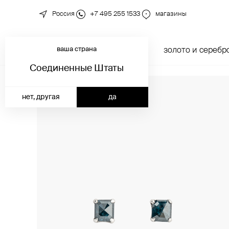
Россия
+7 495 255 1533
магазины
ваша страна
новинки
каталог
золото и серебр
Соединенные Штаты
нет, другая
да