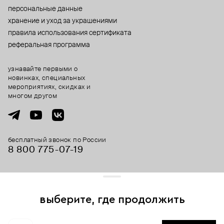
персональные данные
хранение и уход за украшениями
правила использования сертификата
реферальная программа
узнавайте первыми о
новинках, специальных
мероприятиях, скидках и
многом другом
бесплатный звонок по России
8 800 775⁠-07⁠-19
© 2013-2026 ООО «Пойзон Дроп».
все права защищены.
выберите, где продолжить
Для хорошей работы сайта мы используем файлы cookies