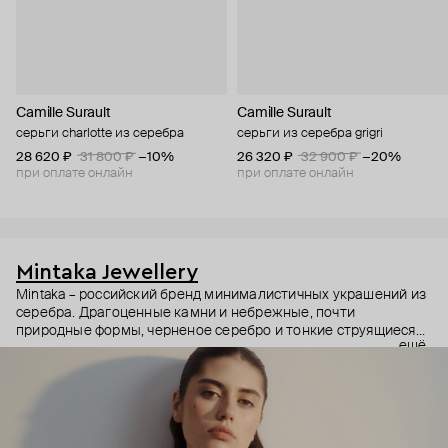
Camille Surault
Camille Surault
серьги charlotte из серебра
серьги из серебра grigri
28 620 ₽
31 800 ₽
−10%
26 320 ₽
32 900 ₽
−20%
при оплате онлайн
при оплате онлайн
Mintaka Jewellery
Mintaka – российский бренд минималистичных украшений из
серебра. Драгоценные камни и небрежные, почти
природные формы, черненое серебро и тонкие струящиеся
ещё
цепи – в этих украшениях дизайнеры соединили силу и
нежность, авангардные детали и классический дизайн.
Какую часть вашего характера они подчеркнут? Выбор за
вами.